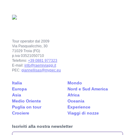
Tour operator dal 2009
Via Pasqualicchio, 30
71029 Troia (FG)
p.iva 03521050710
Telefono:
+39 0881 977323
E-mail:
info@raemiviaggi.it
PEC:
giannellisas@mypec.eu
Italia
Mondo
Europa
Nord e Sud America
Asia
Africa
Medio Oriente
Oceania
Puglia on tour
Experience
Crociere
Viaggi di nozze
Iscriviti alla nostra newsletter
La tua email