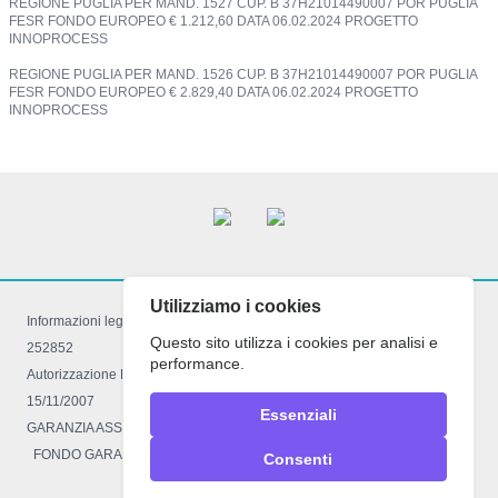
REGIONE PUGLIA PER MAND. 1527 CUP. B 37H21014490007 POR PUGLIA
FESR FONDO EUROPEO € 1.212,60 DATA 06.02.2024 PROGETTO
INNOPROCESS
REGIONE PUGLIA PER MAND. 1526 CUP. B 37H21014490007 POR PUGLIA
FESR FONDO EUROPEO € 2.829,40 DATA 06.02.2024 PROGETTO
INNOPROCESS
Utilizziamo i cookies
Informazioni legali: Registro imprese di Foggia 03521050710 R.E.A FG –
Questo sito utilizza i cookies per analisi e
252852
performance.
Autorizzazione Reg.le decreto 934 del 16.03.2009 con LR. 34 del
15/11/2007
Essenziali
GARANZIA ASSICURATIVA POLIZZA R.C 4318905 Comp. Ass. EUROP
FONDO GARANZIA VACANZE FELICI n° 2457
Consenti