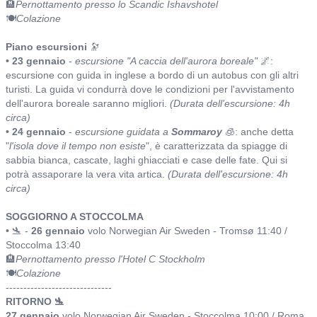
🏨
Pernottamento presso lo Scandic Ishavshotel
🍽️
Colazione
Piano escursioni
🔭
• 23 gennaio
-
escursione "A caccia dell'aurora boreale"
🌌:
escursione con guida in inglese a bordo di un autobus con gli altri
turisti. La guida vi condurrà dove le condizioni per l'avvistamento
dell'aurora boreale saranno migliori.
(Durata dell'escursione: 4h
circa)
• 24 gennaio
-
escursione guidata a
Sommaroy
🧊: anche detta
"
l'isola dove il tempo non esiste
", è caratterizzata da spiagge di
sabbia bianca, cascate, laghi ghiacciati e case delle fate. Qui si
potrà assaporare la vera vita artica.
(Durata dell'escursione: 4h
circa)
SOGGIORNO A STOCCOLMA
• 🛬 -
26 gennaio
volo Norwegian Air Sweden - Tromsø 11:40 /
Stoccolma 13:40
🏨
Pernottamento presso l'Hotel C Stockholm
🍽️
Colazione
------------------------------
RITORNO 🛬
27 gennaio
volo Norwegian Air Sweden - Stoccolma 10:00 / Roma