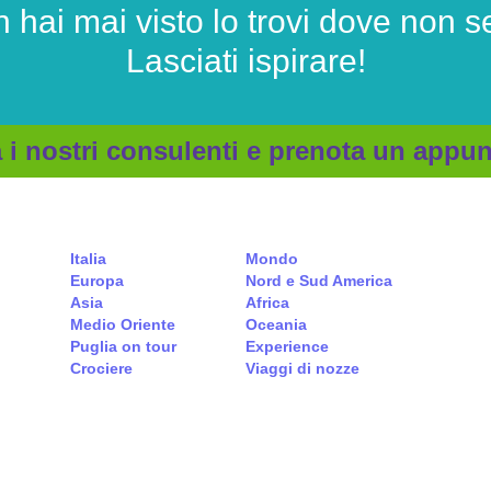
 hai mai visto
lo trovi dove non se
Lasciati ispirare!
 i nostri consulenti e prenota un app
Italia
Mondo
Europa
Nord e Sud America
Asia
Africa
Medio Oriente
Oceania
Puglia on tour
Experience
Crociere
Viaggi di nozze