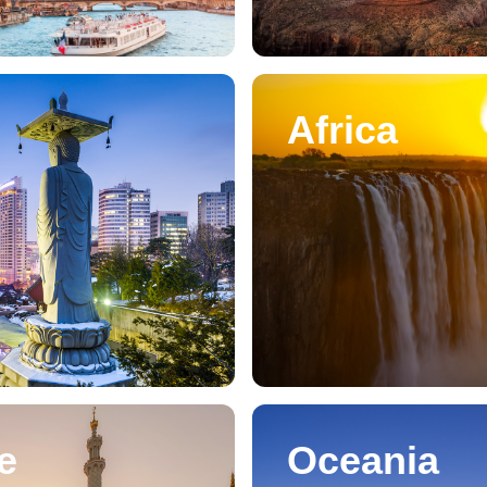
Africa
e
Oceania