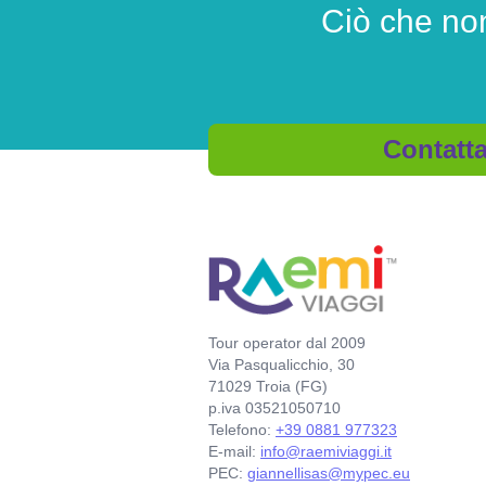
Ciò che non
Contatta
Tour operator dal 2009
Via Pasqualicchio, 30
71029 Troia (FG)
p.iva 03521050710
Telefono:
+39 0881 977323
E-mail:
info@raemiviaggi.it
PEC:
giannellisas@mypec.eu