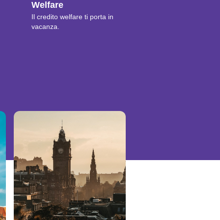
Welfare
Il credito welfare ti porta in
vacanza.