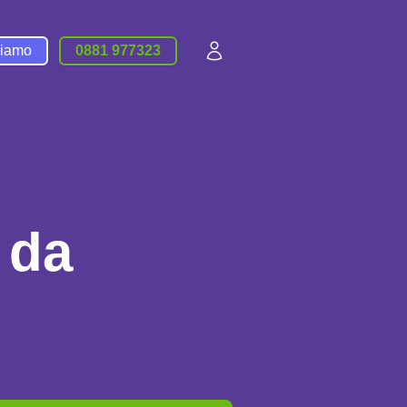
siamo
0881 977323
 da