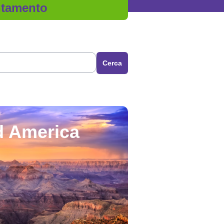
untamento
Cerca
d America