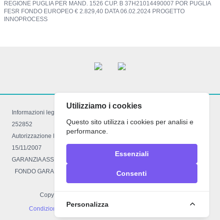
REGIONE PUGLIA PER MAND. 1526 CUP. B 37H21014490007 POR PUGLIA
FESR FONDO EUROPEO € 2.829,40 DATA 06.02.2024 PROGETTO
INNOPROCESS
Utilizziamo i cookies
Informazioni legali: Registro imprese di Foggia 03521050710 R.E.A FG –
Questo sito utilizza i cookies per analisi e
252852
performance.
Autorizzazione Reg.le decreto 934 del 16.03.2009 con LR. 34 del
15/11/2007
Essenziali
GARANZIA ASSICURATIVA POLIZZA R.C 4318905 Comp. Ass. EUROP
FONDO GARANZIA VACANZE FELICI n° 2457
Consenti
Copyright 2026
Raemi Viaggi™
| Tutti i diritti riservati
Personalizza
Condizioni Generali
|
Cookie Policy
|
Privacy Policy