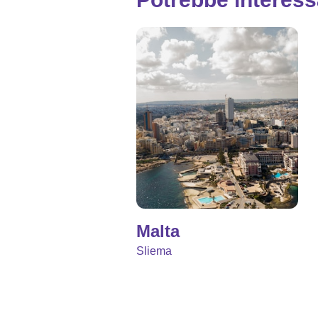
Malta
Sliema