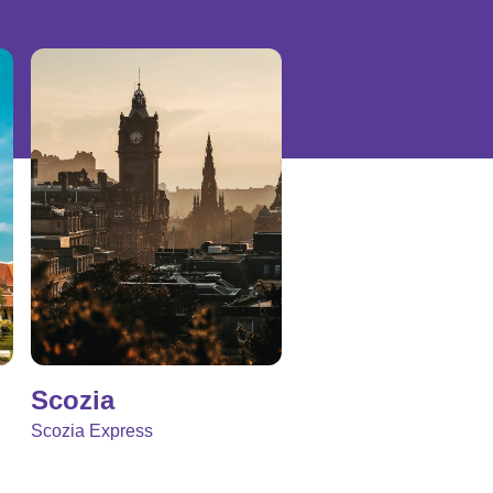
Scozia
Scozia Express