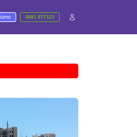
siamo
0881 977323