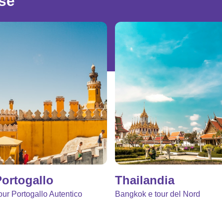
ese
ortogallo
Thailandia
our Portogallo Autentico
Bangkok e tour del Nord