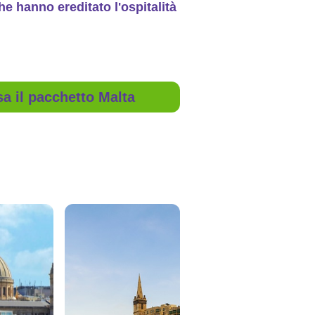
he hanno ereditato l'ospitalità
sa il pacchetto Malta