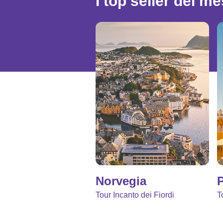
I top seller del m
Norvegia
P
Tour Incanto dei Fiordi
T