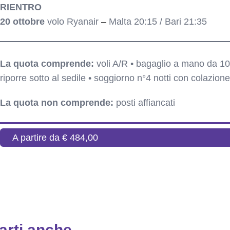
RIENTRO
20 ottobre
volo Ryanair
–
Malta 20:15 / Bari 21:35
Include o non include ed alberghi
La quota comprende:
voli A/R • bagaglio a mano da 10
riporre sotto al sedile • soggiorno n°4 notti con colazione
La quota non comprende:
posti affiancati
A partire da € 484,00
rti anche...