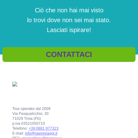
Ciò che non hai mai visto
lo trovi dove non sei mai stato.
Lasciati ispirare!
CONTATTACI
Tour operator dal 2009
Via Pasqualicchio, 30
71029 Troia (FG)
p.iva 03521050710
Telefono:
+39 0881 977323
E-mail:
info@raemiviaggi.it