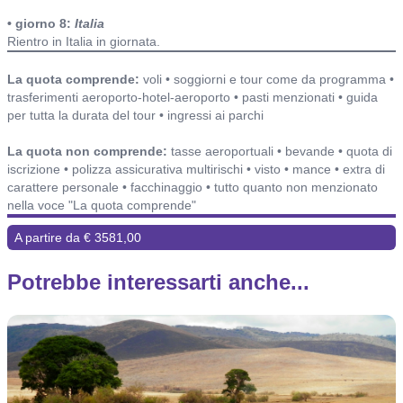
• giorno 8:
Italia
Rientro in Italia in giornata.
Include o non include ed alberghi
La quota comprende:
voli • soggiorni e tour come da programma •
trasferimenti aeroporto-hotel-aeroporto • pasti menzionati • guida
per tutta la durata del tour • ingressi ai parchi
La quota non comprende:
tasse aeroportuali • bevande • quota di
iscrizione • polizza assicurativa multirischi • visto • mance • extra di
carattere personale • facchinaggio • tutto quanto non menzionato
nella voce "La quota comprende"
A partire da € 3581,00
Potrebbe interessarti anche...