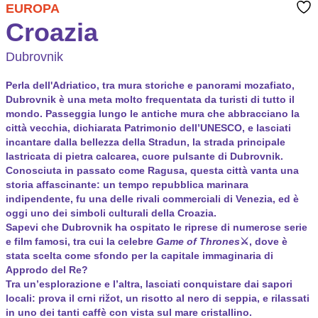
EUROPA
Croazia
Dubrovnik
Perla dell'Adriatico, tra mura storiche e panorami mozafiato,
Dubrovnik è una meta molto frequentata da turisti di tutto il
mondo. Passeggia lungo le antiche mura che abbracciano la
città vecchia, dichiarata Patrimonio dell’UNESCO, e lasciati
incantare dalla bellezza della Stradun, la strada principale
lastricata di pietra calcarea, cuore pulsante di Dubrovnik.
Conosciuta in passato come Ragusa, questa città vanta una
storia affascinante: un tempo repubblica marinara
indipendente, fu una delle rivali commerciali di Venezia, ed è
oggi uno dei simboli culturali della Croazia.
Sapevi che Dubrovnik ha ospitato le riprese di numerose serie
e film famosi, tra cui la celebre
Game of Thrones
⚔️, dove è
stata scelta come sfondo per la capitale immaginaria di
Approdo del Re?
Tra un’esplorazione e l’altra, lasciati conquistare dai sapori
locali: prova il
crni rižot
, un risotto al nero di seppia, e rilassati
in uno dei tanti caffè con vista sul mare cristallino.