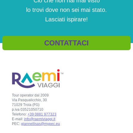
Ciò che non hai mai visto
lo trovi dove non sei mai stato.
Lasciati ispirare!
CONTATTACI
Tour operator dal 2009
Via Pasqualicchio, 30
71029 Troia (FG)
p.iva 03521050710
Telefono:
+39 0881 977323
E-mail:
info@raemiviaggi.it
PEC:
giannellisas@mypec.eu