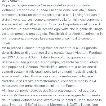
del Vietnam".
Dopo, partecipazione alla Cerimonia dell'incenso bruciante. I
vietnamiti credono che quando l'incenso viene bruciato, il fumo
crescente creerà un ponte tra terra e cielo che li collegherà con le
divinità venerate così come ai membri della famiglia che sono morti
e sono entrati nell'altro mondo. Si capirà l'importanza del rituale di
preparare un pacchetto di incenso ogni volta che la gente del luogo
visita un tempio o una pagoda. Possibilità di provare la cerimonia in
prima persona e a vivere la sensazione di spiritualità come un
locale.
Visita presso il Museo Etnografico per scoprire di più a riguardo
della ricchezza di gruppi etnici che caratterizza il Vietnam. Fondato
nel 1997 durante il Summit della Francofonia, questo centro di
ricerca e museo pubblico al contempo, presenta 54 gruppi etnici
che popolano il Vietnam. Possibilità di ammirare la collezione di
colorati costumi tradizionali, peculiari strumenti musicali, gioielli,
armi, e molto altro. Illustrazioni e rappresentazioni delle varie
tradizioni e stili di vita permetteranno di conoscere meglio le 54
minoranze che arricchiscono la cultura del Paese.
Alla fine del pomeriggio, possibilità di passeggiare nel quartiere
vecchio di Hanoi e assaporare un caffè ormai leggendario, creato
da un uomo vietnamita che lavorava in un hotel di Hanoi famoso in
tutto il mondo - il Sofitel Legend Metropole: il Caffè all'uovo. Non