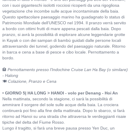
con i suoi giganteschi isolotti rocciosi ricoperti da una rigogliosa
vegetazione che incombe sulle acque incontaminate della baia.
Questo spettacolare paesaggio marino ha guadagnato lo status di
Patrimonio Mondiale dell'UNESCO nel 1994. Il pranzo verrà servito
a bordo con ottimi frutti di mare appena pescati dalla baia. Dopo
pranzo, si avrà la possibilità di esplorare alcune leggendarie grotte
in Kayak o con dei sampan di bambù guidati dalle persone locali
attraversando dei tunnel, godendo del paesaggio naturale. Ritorno
in barca e cena a base di pesce e cibo locale. Pernottamento a
bordo.
🏨
Pernottamento presso l'Indochine Cruise Lan Ha Bay (o similare)
- Halong
🍽️
Colazione, Pranzo e Cena
• GIORNO 5| HA LONG > HANOI - volo per Denang - Hoi An
Nella mattinata, secondo la stagione, ci sarà la possibilità di
ammirare il sorgere del sole sulle acque della baia. La crociera
continuerà poi fino alla fine della mattinata. Dopo lo sbarco, si farà
ritorno ad Hanoi su una strada che attraversa le verdeggianti risaie
tipiche del delta del Fiume Rosso.
Lungo il tragitto, si farà una breve pausa presso Yen Duc, un