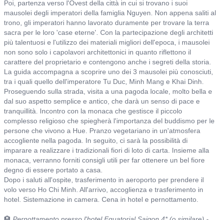
Poi, partenza verso l'Ovest della città in cui si trovano i suoi
mausolei degli imperatori della famiglia Nguyen. Non appena saliti al
trono, gli imperatori hanno lavorato duramente per trovare la terra
sacra per le loro 'case eterne'. Con la partecipazione degli architetti
più talentuosi e l'utilizzo dei materiali migliori dell'epoca, i mausolei
non sono solo i capolavori architettonici in quanto riflettono il
carattere del proprietario e contengono anche i segreti della storia.
La guida accompagna a scoprire uno dei 3 mausolei più conosciuti,
tra i quali quello dell'imperatore Tu Duc, Minh Mang e Khai Dinh.
Proseguendo sulla strada, visita a una pagoda locale, molto bella e
dal suo aspetto semplice e antico, che darà un senso di pace e
tranquillità. Incontro con la monaca che gestisce il piccolo
complesso religioso che spiegherà l'importanza del buddismo per le
persone che vivono a Hue. Pranzo vegetariano in un'atmosfera
accogliente nella pagoda. In seguito, ci sarà la possibilità di
imparare a realizzare i tradizionali fiori di loto di carta. Insieme alla
monaca, verranno forniti consigli utili per far ottenere un bel fiore
degno di essere portato a casa.
Dopo i saluti all'ospite, trasferimento in aeroporto per prendere il
volo verso Ho Chi Minh. All'arrivo, accoglienza e trasferimento in
hotel. Sistemazione in camera. Cena in hotel e pernottamento.
🏨
Pernottamento presso l'hotel Equatorial Saigon 4* (o similare) -