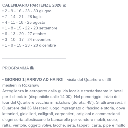
CALENDARIO PARTENZE 2026
🛫
• 2 - 9 - 16 - 23 - 30 giugno
• 7 - 14 - 21 - 28 luglio
• 4 - 11 - 18 - 25 agosto
• 1 - 8 - 15 - 22 - 29 settembre
• 6 - 13 - 20 - 27 ottobre
• 3 - 10 - 17 - 24 novembre
• 1 - 8 - 15 - 23 - 28 dicembre
____________________________
PROGRAMMA 🏯
• GIORNO 1| ARRIVO AD HA NOI
- visita del Quartiere di 36
mestieri in Rickshaw
Accoglienza in aeroporto dalla guida locale e trasferimento in hotel
per il check-in (disponibile dalle 14:00). Nel pomeriggio, inizio del
tour del Quartiere vecchio in rickshaw (durata: 45'). Si attraverserà il
Quartiere dei 36 Mestieri: luogo impregnato di fascino e storia, dove
lattonieri, gioiellieri, calligrafi, carpentieri, artigiani e commercianti
d'ogni sorta allestiscono le bancarelle per vendere mobili, cuoio,
ratta, ventole, oggetti votivi, lacche, seta, tappeti, carta, pipe e molto