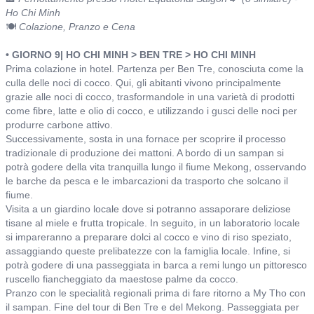
Ho Chi Minh
🍽️
Colazione, Pranzo e Cena
• GIORNO 9| HO CHI MINH > BEN TRE > HO CHI MINH
Prima colazione in hotel. Partenza per Ben Tre, conosciuta come la
culla delle noci di cocco. Qui, gli abitanti vivono principalmente
grazie alle noci di cocco, trasformandole in una varietà di prodotti
come fibre, latte e olio di cocco, e utilizzando i gusci delle noci per
produrre carbone attivo.
Successivamente, sosta in una fornace per scoprire il processo
tradizionale di produzione dei mattoni. A bordo di un sampan si
potrà godere della vita tranquilla lungo il fiume Mekong, osservando
le barche da pesca e le imbarcazioni da trasporto che solcano il
fiume.
Visita a un giardino locale dove si potranno assaporare deliziose
tisane al miele e frutta tropicale. In seguito, in un laboratorio locale
si impareranno a preparare dolci al cocco e vino di riso speziato,
assaggiando queste prelibatezze con la famiglia locale. Infine, si
potrà godere di una passeggiata in barca a remi lungo un pittoresco
ruscello fiancheggiato da maestose palme da cocco.
Pranzo con le specialità regionali prima di fare ritorno a My Tho con
il sampan. Fine del tour di Ben Tre e del Mekong. Passeggiata per