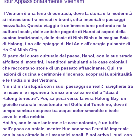
Tour Appassionatamente Vietnam
Il Vietnam è una terra di contrasti, dove la storia e la modernità
si intrecciano tra mercati vibranti, città imperiali e paesaggi
mozzafiato. Questo viaggio è un’immersione profonda nella
cultura locale, dalle antiche pagode di Hanoi ai sapori della
cucina tradizionale, dalle risaie di Ninh Binh alla magica Baia
di Halong, fino alle spiagge di Hoi An e all'energia pulsante di
Ho Chi Minh City.
Si parte dal cuore culturale del paese, Hanoi, con le sue strade
affollate di motorini, i venditori ambulanti e le case coloniali
che raccontano storie di un passato affascinante. Qui, tra
lezioni di cucina e cerimonie d'incenso, scoprirai la spiritualità
e le tradizioni del Vietnam.
Ninh Binh ti stupirà con i suoi paesaggi surreali: navigherai tra
le risaie e le imponenti formazioni calcaree della "Baia di
Halong terrestre". Poi, salperai verso la vera Halong Bay, un
gioiello naturale incastonato nel Golfo del Tonchino, dove il
tempo sembra sospeso tra acque color smeraldo e isole
avvolte nella nebbia.
Hoi An, con le sue lanterne e le case colorate, è un tuffo
nell’epoca coloniale, mentre Hue conserva l’eredità imperiale
con la sua cittadella e i mausolei regali. E poi arriva il sud, con