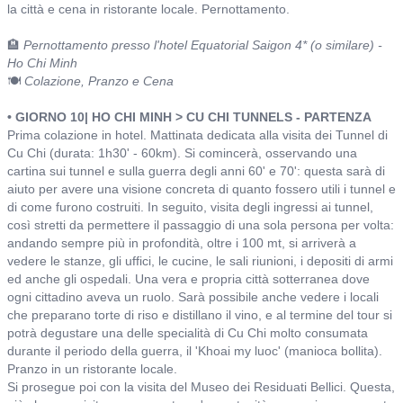
la città e cena in ristorante locale. Pernottamento.
🏨
Pernottamento presso l'hotel Equatorial Saigon 4* (o similare) -
Ho Chi Minh
🍽️
Colazione, Pranzo e Cena
• GIORNO 10| HO CHI MINH > CU CHI TUNNELS - PARTENZA
Prima colazione in hotel. Mattinata dedicata alla visita dei Tunnel di
Cu Chi (durata: 1h30' - 60km). Si comincerà, osservando una
cartina sui tunnel e sulla guerra degli anni 60' e 70': questa sarà di
aiuto per avere una visione concreta di quanto fossero utili i tunnel e
di come furono costruiti. In seguito, visita degli ingressi ai tunnel,
così stretti da permettere il passaggio di una sola persona per volta:
andando sempre più in profondità, oltre i 100 mt, si arriverà a
vedere le stanze, gli uffici, le cucine, le sali riunioni, i depositi di armi
ed anche gli ospedali. Una vera e propria città sotterranea dove
ogni cittadino aveva un ruolo. Sarà possibile anche vedere i locali
che preparano torte di riso e distillano il vino, e al termine del tour si
potrà degustare una delle specialità di Cu Chi molto consumata
durante il periodo della guerra, il 'Khoai my luoc' (manioca bollita).
Pranzo in un ristorante locale.
Si prosegue poi con la visita del Museo dei Residuati Bellici. Questa,