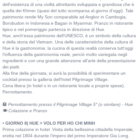
dell'esistenza di una civiltà altrettanto sviluppata e grandiosa che è
quella dei Khmer (quasi del tutto scomparsa al giorno d'oggi). Tale
patrimonio rende My Son comparabile ad Angkor in Cambogia,
Borobudon in Indonesia e Bagan in Myanmar. Pranzo in ristorante
tipico e nel pomeriggio partenza in direzione di Hue.
Hue, anch'essa patrimonio dell'UNESCO, è un simbolo della cultura
e della storia del Vietnam. Una delle caratteristiche della cultura di
Hue è la gastronomia: la cucina di questa realtà conserva tutt'oggi
l'influenza della gastronomia reale, perciò molto variegata negli
ingredienti e con una grande attenzione all'arte della presentazione
dei piatti.
Alla fine della giornata, si avrà la possibilità di sperimentare un
cocktail presso la galleria dell'hotel Pilgrimage Village.
Cena libera (in hotel o in un ristorante locale a proprie spese).
Pernottamento.
🏨
Pernottamento presso il Pilgrimage Village 5* (o similare) - Hue
🍽️
Colazione e Pranzo
• GIORNO 8| HUE > VOLO PER HO CHI MINH
Prima colazione in hotel. Visita della bellissima cittadella Imperiale,
eretta nel 1804 durante l'impero del primo Imperatore Gia Long.