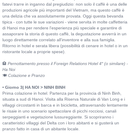
fatevi trarre in inganno dal pregiudizio: non solo il caffè è una delle
produzioni agricole più importanti del Vietnam, ma questo caffè è
una delizia che va assolutamente provata. Oggi questa bevanda
tipica - con tutte le sue variazioni - viene servita in molte caffetteria
di Hanoi ma per rendere l'esperienza più speciale e garantire di
assaporare la storia di questo caffè, la degustazione avverrà in un
luogo direttamente correlato all'inventore e alla sua famiglia.
Ritorno in hotel e serata libera (possibilità di cenare in hotel o in un
ristorante locale a proprie spese).
🏨
Pernottamento presso il Foreign Relations Hotel 4* (o similare) -
Ha Noi
🍽️
Colazione e Pranzo
• Giorno 3| HA NOI > NINH BINH
Prima colazione in hotel. Partenza per la provincia di Ninh Binh,
situata a sud di Hanoi. Visita alla Riserva Naturale di Van Long e i
villaggi circostanti in barca e in bicicletta, attraversando lentamente
le risaie in uno scenario spettacolare di picchi rocciosi, canali
serpeggianti e vegetazione lussureggiante. Si scopriranno i
caratteristici villaggi del Delta con i loro abitanti e si gusterà un
pranzo fatto in casa di un abitante locale.