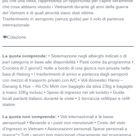
più che una visita, rappresenta un'opportunità per capire veramente
che cosa abbiano vissuto i Vietnamiti durante gli anni della guerra
del Vietnam e di quali atrocità siano stati vittime.
Trasferimento in aeroporto (senza guida) per il volo di partenza
internazionale.
🍽️
Colazione
Include o non include ed alberghi
La quota comprende:
• Sistemazione negli alberghi indicati o di
pari categoria in base alle disponibilità • Pasti come da programma •
Crociera di 2 giorni/1 notte a bordo di una giunca non-privata nella
baia di Halong • I trasferimenti di arrivo e partenza dagli aeroporti
con mezzo di trasporto privato con A/C • Voli domestici Hanoi –
Danang & Hue – Ho Chi Minh con bagaglio da stiva 23kg e bagaglio
a mano 10Kg incluso • Spese di ingresso nei siti turistici • Guide
locali parlanti italiano durante le visite • 1 borraccia refill/pax e refill
station
La quota non comprende:
• Voli internazionali e le tasse
aeroportuali • Bevande e i pasti non menzionati • Costo del visto
d'ingresso in Vietnam • Assicurazioni personali Spese personali e
mance* • Tutti i servizi non menzionati chiaramente nel programma