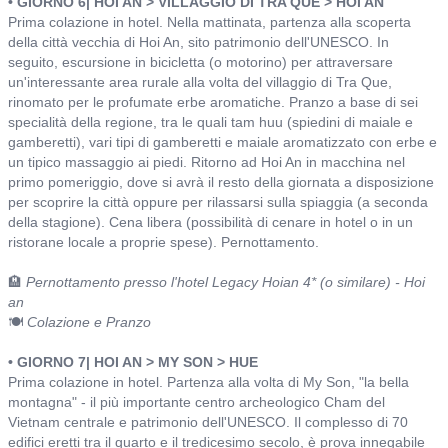
• GIORNO 6| HOI AN > VILLAGGIO DI TRA QUE > HOI AN
Prima colazione in hotel. Nella mattinata, partenza alla scoperta
della città vecchia di Hoi An, sito patrimonio dell'UNESCO. In
seguito, escursione in bicicletta (o motorino) per attraversare
un'interessante area rurale alla volta del villaggio di Tra Que,
rinomato per le profumate erbe aromatiche. Pranzo a base di sei
specialità della regione, tra le quali tam huu (spiedini di maiale e
gamberetti), vari tipi di gamberetti e maiale aromatizzato con erbe e
un tipico massaggio ai piedi. Ritorno ad Hoi An in macchina nel
primo pomeriggio, dove si avrà il resto della giornata a disposizione
per scoprire la città oppure per rilassarsi sulla spiaggia (a seconda
della stagione). Cena libera (possibilità di cenare in hotel o in un
ristorane locale a proprie spese). Pernottamento.
🏨
Pernottamento presso l'hotel Legacy Hoian 4* (o similare) - Hoi
an
🍽️
Colazione e Pranzo
• GIORNO 7| HOI AN > MY SON > HUE
Prima colazione in hotel. Partenza alla volta di My Son, "la bella
montagna" - il più importante centro archeologico Cham del
Vietnam centrale e patrimonio dell'UNESCO. Il complesso di 70
edifici eretti tra il quarto e il tredicesimo secolo, è prova innegabile