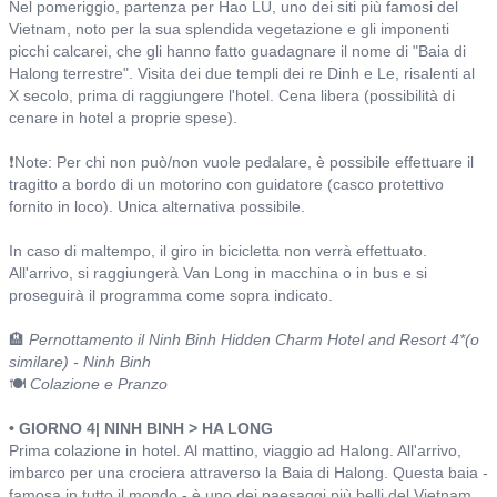
Nel pomeriggio, partenza per Hao LU, uno dei siti più famosi del
Vietnam, noto per la sua splendida vegetazione e gli imponenti
picchi calcarei, che gli hanno fatto guadagnare il nome di "Baia di
Halong terrestre". Visita dei due templi dei re Dinh e Le, risalenti al
X secolo, prima di raggiungere l'hotel. Cena libera (possibilità di
cenare in hotel a proprie spese).
❗Note: Per chi non può/non vuole pedalare, è possibile effettuare il
tragitto a bordo di un motorino con guidatore (casco protettivo
fornito in loco). Unica alternativa possibile.
In caso di maltempo, il giro in bicicletta non verrà effettuato.
All'arrivo, si raggiungerà Van Long in macchina o in bus e si
proseguirà il programma come sopra indicato.
🏨
Pernottamento il Ninh Binh Hidden Charm Hotel and Resort 4*(o
similare) - Ninh Binh
🍽️
Colazione e Pranzo
• GIORNO 4| NINH BINH > HA LONG
Prima colazione in hotel. Al mattino, viaggio ad Halong. All'arrivo,
imbarco per una crociera attraverso la Baia di Halong. Questa baia -
famosa in tutto il mondo - è uno dei paesaggi più belli del Vietnam,