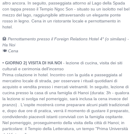
altro ancora. In seguito, passeggiata attorno al Lago della Spada
con tappa presso il Tempio Ngoc Son - situato su un isolotto nel bel
mezzo del lago, raggiungibile attraversando un elegante ponte
rosso in legno. Cena in un ristorante locale e pernottamento in
hotel.
🏨
Pernottamento presso il Foreign Relations Hotel 4* (o similare) -
Ha Noi
🍽️
Cena
• GIORNO 2| VISITA DI HA NOI
- lezione di cucina, visita dei siti
culturali e cerimonia dell'incenso
Prima colazione in hotel. Incontro con la guida e passeggiata al
mercatino locale di strada, per osservare i rituali quotidiani di
acquisto e vendita presso i mercati vietnamiti. In seguito, lezione di
cucina presso la casa di una famiglia di Hanoi (durata: 3h - qualora
la lezione si svolga nel pomeriggio, sarà inclusa la cena invece del
pranzo) . L'ospite mostrerà come preparare alcuni piatti tradizionali
e, dopo due ore di pratica, verrà il momento di gustare il preparato,
condividendo piacevoli istanti conviviali con la famiglia ospitante.
Nel pomeriggio, proseguimento della visita della città di Hanoi; in
particolare: il Tempio della Letteratura, un tempo "Prima Università