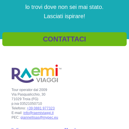
lo trovi dove non sei mai stato.
Lasciati ispirare!
CONTATTACI
Tour operator dal 2009
Via Pasqualicchio, 30
71029 Troia (FG)
p.iva 03521050710
Telefono:
+39 0881 977323
E-mail:
info@raemiviaggi.it
PEC:
giannellisas@mypec.eu