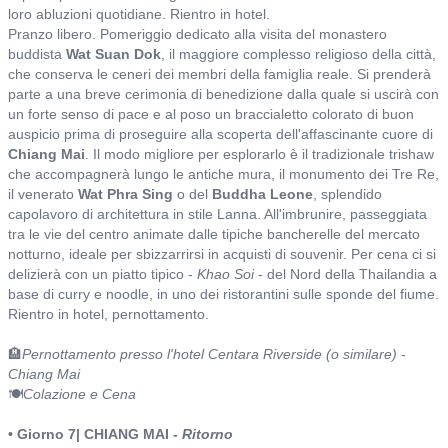
loro abluzioni quotidiane. Rientro in hotel.
Pranzo libero. Pomeriggio dedicato alla visita del monastero
buddista
Wat Suan Dok
, il maggiore complesso religioso della città,
che conserva le ceneri dei membri della famiglia reale. Si prenderà
parte a una breve cerimonia di benedizione dalla quale si uscirà con
un forte senso di pace e al poso un braccialetto colorato di buon
auspicio prima di proseguire alla scoperta dell'affascinante cuore di
Chiang Mai
. Il modo migliore per esplorarlo è il tradizionale trishaw
che accompagnerà lungo le antiche mura, il monumento dei Tre Re,
il venerato
Wat Phra Sing
o del
Buddha Leone
, splendido
capolavoro di architettura in stile Lanna. All'imbrunire, passeggiata
tra le vie del centro animate dalle tipiche bancherelle del mercato
notturno, ideale per sbizzarrirsi in acquisti di souvenir. Per cena ci si
delizierà con un piatto tipico -
Khao Soi
- del Nord della Thailandia a
base di curry e noodle, in uno dei ristorantini sulle sponde del fiume.
Rientro in hotel, pernottamento.
🏨
Pernottamento presso l'hotel Centara Riverside (o similare) -
Chiang Mai
🍽️
Colazione e Cena
• Giorno 7| CHIANG MAI -
Ritorno