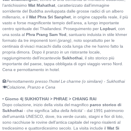
l’antichissimo
Wat Mahathat
, caratterizzato dall’immagine
sorridente del Buddha avviluppata dalle grosse radici di un albero
millenario, e il
Wat Phra Sri Sanphet
, in origine cappella reale, il più
vasto e forse magnificente tempio dell’area, a lungo importante
centro spirituale dei Thailandesi. Proseguimento per
Lopburi
, con
una sosta al
Phra Prang Sam Yod
, santuario induista in stile khmer
formato da tre imponenti torri
(prang)
, noto soprattutto per le
centinaia di vivaci macachi dalla coda lunga che ne hanno fatto la
propria dimora. Dopo il pranzo in un ristorante locale,
raggiungimento dell’incantevole
Sukhothai
, il sito storico più
importante del paese, tappa obbligata di ogni viaggio verso Nord.
Cena e pernottamento in hotel.
🏨
Pernottamento presso l'hotel Le charme (o similare) - Sukhothai
🍽️
Colazione, Pranzo e Cena
• Giorno 4| SUKHOTHAI > PHRAE > CHIANG RAI
Dopo colazione, inizio della visita del magnifico
parco storico di
Sukhothai
- che significa
'alba della felicità'
- dal 1991 patrimonio
dell’umanità UNESCO, dove, tra verde curato, stagni e fior di loto,
sono racchiuse le rovine dell'antica capitale del regno risalenti al
tredicesimo e quattordicesimo secolo. La visita include il
Wat Si