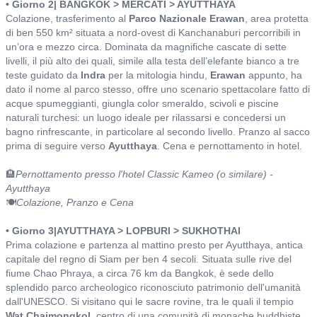
• Giorno 2| BANGKOK > MERCATI > AYUTTHAYA
Colazione, trasferimento al
Parco Nazionale Erawan
, area protetta
di ben 550 km² situata a nord-ovest di Kanchanaburi
percorribili in
un’ora e mezzo circa. Dominata da magnifiche cascate di sette
livelli, il più alto dei quali, simile alla testa dell’elefante bianco a tre
teste guidato da
Indra
per la mitologia hindu,
Erawan
appunto, ha
dato il nome al parco stesso, offre uno scenario spettacolare fatto di
acque spumeggianti, giungla color smeraldo, scivoli e piscine
naturali turchesi: un luogo ideale per rilassarsi e concedersi un
bagno rinfrescante, in particolare al secondo livello. Pranzo al sacco
prima di seguire verso
Ayutthaya
. Cena e pernottamento in hotel.
🏨
Pernottamento presso l'hotel Classic Kameo (o similare) -
Ayutthaya
🍽️
Colazione, Pranzo e Cena
• Giorno 3|AYUTTHAYA > LOPBURI > SUKHOTHAI
Prima colazione e partenza al mattino presto per Ayutthaya, antica
capitale del regno di Siam per ben 4 secoli. Situata sulle rive del
fiume Chao Phraya, a circa 76 km da Bangkok, è sede dello
splendido parco archeologico riconosciuto patrimonio dell'umanità
dall'UNESCO. Si visitano qui le sacre rovine, tra le quali il tempio
Wat Chaimongkol
, centro di una comunità di monache buddhiste,