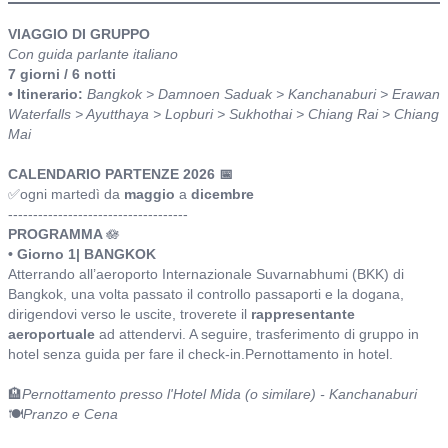
itinerario
VIAGGIO DI GRUPPO
Con guida parlante italiano
7 giorni / 6 notti
• Itinerario:
Bangkok > Damnoen Saduak > Kanchanaburi > Erawan
Waterfalls > Ayutthaya > Lopburi > Sukhothai > Chiang Rai > Chiang
Mai
CALENDARIO PARTENZE 2026 📅
✅ogni martedì
da
maggio
a
dicembre
------------------------------------
PROGRAMMA
🪷
• Giorno 1| BANGKOK
Atterrando all’aeroporto Internazionale Suvarnabhumi (BKK) di
Bangkok, una volta passato il controllo passaporti e la dogana,
dirigendovi verso le uscite, troverete il
rappresentante
aeroportuale
ad attendervi.
A seguire, trasferimento di gruppo in
hotel senza guida per fare il check-in.Pernottamento in hotel.
🏨
Pernottamento presso l'Hotel Mida (o similare) - Kanchanaburi
🍽️
Pranzo e Cena