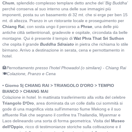
Chum
, splendido complesso templare detto anche del '
Big Buddha'
perché conserva al suo interno una delle sue immagini più
imponenti, posta su un basamento di 32 mt. che si erge per ben 15
mt. di altezza. Pranzo in un ristorante locale e proseguimento per
Chiang Rai
, con sosta ungo il percorso a
Phrae
, una delle più
antiche città settentrionali, gradevole e ospitale, circondata da belle
montagne. Qui è presente il tempio di
Wat Phra That Sri Suthon
che ospita il grande
Buddha Sdraiato
in pietra che richiama lo stile
birmano. Arrivo a destinazione in serata, cena e pernottamento in
hotel.
🏨
Pernottamento presso l'hotel Phowadol (o similare) - Chiang Rai
🍽️
Colazione, Pranzo e Cena
• Giorno 5| CHIANG RAI > TRIANGOLO D'ORO > TEMPIO
BIANCO > CHIANG MAI
Colazione in hotel. In mattinata trasferimento alla volta del celebre
Triangolo D'Oro
, area dominata da un colle dalla cui sommità si
gode di una magnifica vista sull'immenso fiume Mekong e il suo
affluente Rak che segnano il confine tra Thailandia, Myanmar e
Laos delineando una sorta di forma geometrica. Visita del
Museo
dell'Oppio
, ricco di testimonianze storiche sulla coltivazione e il