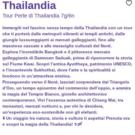
Thailandia
Tour Perle di Thailandia 7g/6n
Immergiti nel fascino senza tempo della Thailandia con un tour
che ti porterà dalle metropoli vibranti ai templi antichi, dalle
giungle lussureggianti ai mercati galleggianti, fino alle
maestose cascate e alle meraviglie culturali del Nord.
Esplora l’incredibile Bangkok e il pittoresco mercato
galleggiante di Damnoen Saduak, prima di ripercorrere la storia
sul Fiume Kwai. Scopri l’antica Ayutthaya, patrimonio UNESCO,
e l’incantevole Sukhothai, dove l’arte e la spiritualità si
fondono in un’atmosfera mistica.
Proseguendo verso il Nord, lasciati sorprendere dal Triangolo
d’Oro, un tempo epicentro del commercio dell’oppio, e ammira
la magia del Tempio Bianco, gioiello architettonico
contemporaneo. Vivi l’essenza autentica di Chiang Mai, tra
monasteri, mercati notturni e, per chi lo desidera,
un’esperienza eco-sostenibile con gli elefanti.
⬇️ Un viaggio tra natura, storia e cultura ti aspetta! Prenota ora
e scopri la magia della Thailandia!
✨
🛶