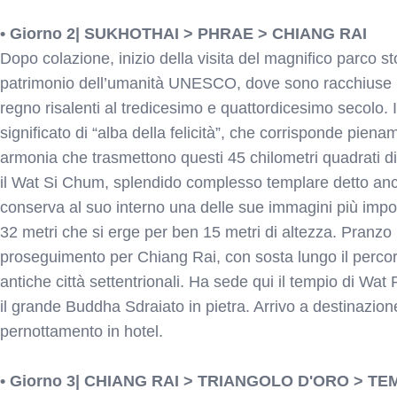
• Giorno 2| SUKHOTHAI > PHRAE > CHIANG RAI
Dopo colazione, inizio della visita del magnifico parco s
patrimonio dell’umanità UNESCO, dove sono racchiuse le 
regno risalenti al tredicesimo e quattordicesimo secolo. 
significato di “alba della felicità”, che corrisponde piena
armonia che trasmettono questi 45 chilometri quadrati di 
il Wat Si Chum, splendido complesso templare detto an
conserva al suo interno una delle sue immagini più imp
32 metri che si erge per ben 15 metri di altezza. Pranzo i
proseguimento per Chiang Rai, con sosta lungo il percor
antiche città settentrionali. Ha sede qui il tempio di Wa
il grande Buddha Sdraiato in pietra. Arrivo a destinazion
pernottamento in hotel.
• Giorno 3| CHIANG RAI > TRIANGOLO D'ORO > T