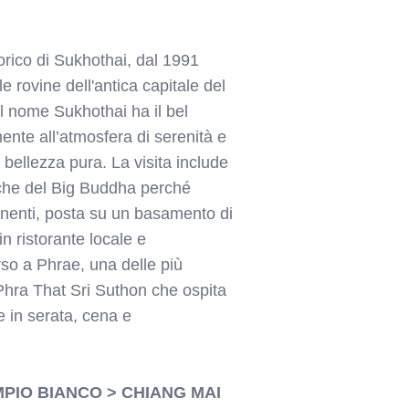
torico di Sukhothai, dal 1991
rovine dell'antica capitale del
Il nome Sukhothai ha il bel
mente all’atmosfera di serenità e
bellezza pura. La visita include
che del Big Buddha perché
onenti, posta su un basamento di
n ristorante locale e
so a Phrae, una delle più
t Phra That Sri Suthon che ospita
e in serata, cena e
EMPIO BIANCO > CHIANG MAI