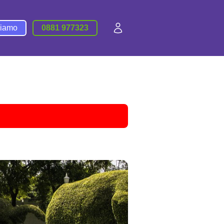
siamo
0881 977323