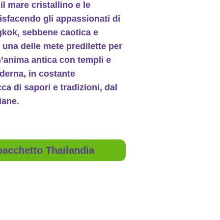
l mare cristallino e le
isfacendo gli appassionati di
ngkok, sebbene caotica e
è una delle mete predilette per
’anima antica con templi e
erna, in costante
a di sapori e tradizioni, dal
iane.
 pacchetto Thailandia