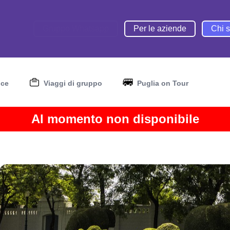
Gruppo Whatsapp
Per le aziende
Chi 
nce
Viaggi di gruppo
Puglia on Tour
Al momento non disponibile