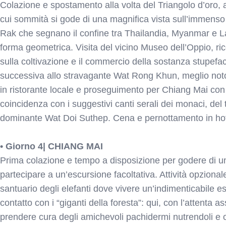
Colazione e spostamento alla volta del Triangolo d’oro, 
cui sommità si gode di una magnifica vista sull’immenso
Rak che segnano il confine tra Thailandia, Myanmar e L
forma geometrica. Visita del vicino Museo dell’Oppio, ri
sulla coltivazione e il commercio della sostanza stupefa
successiva allo stravagante Wat Rong Khun, meglio no
in ristorante locale e proseguimento per Chiang Mai con vi
coincidenza con i suggestivi canti serali dei monaci, del t
dominante Wat Doi Suthep. Cena e pernottamento in hot
• Giorno 4| CHIANG MAI
Prima colazione e tempo a disposizione per godere di una
partecipare a un’escursione facoltativa. Attività opziona
santuario degli elefanti dove vivere un’indimenticabile e
contatto con i “giganti della foresta”: qui, con l’attenta as
prendere cura degli amichevoli pachidermi nutrendoli e o