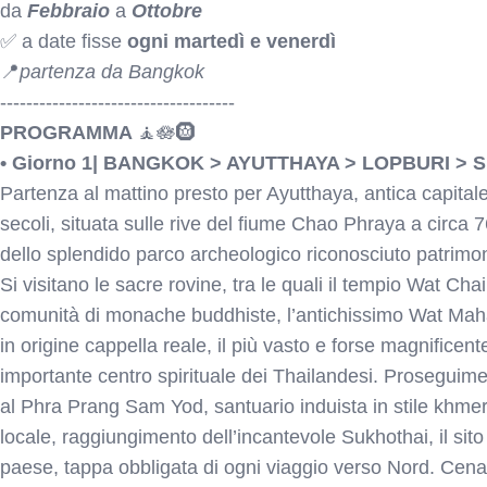
da
Febbraio
a
Ottobre
✅ a date fisse
ogni martedì e venerdì
📍
partenza da Bangkok
------------------------------------
PROGRAMMA
🧘🪷🛞
• Giorno 1| BANGKOK > AYUTTHAYA > LOPBURI >
Partenza al mattino presto per Ayutthaya, antica capital
secoli, situata sulle rive del fiume Chao Phraya a circa
dello splendido parco archeologico riconosciuto patrim
Si visitano le sacre rovine, tra le quali il tempio Wat Ch
comunità di monache buddhiste, l’antichissimo Wat Maha
in origine cappella reale, il più vasto e forse magnificent
importante centro spirituale dei Thailandesi. Proseguim
al Phra Prang Sam Yod, santuario induista in stile khmer.
locale, raggiungimento dell’incantevole Sukhothai, il sito
paese, tappa obbligata di ogni viaggio verso Nord. Cena