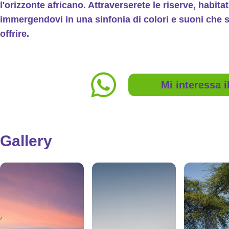
l'orizzonte africano. Attraverserete le riserve, habitat 
immergendovi in una sinfonia di colori e suoni che 
offrire.
Mi interessa 
Gallery