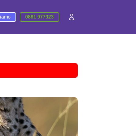
siamo
0881 977323