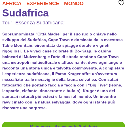
AFRICA
EXPERIENCE
MONDO
Sudafrica
Tour "Essenza Sudafricana"
Soprannominata "Città Madre" per il suo ruolo chiave nello
sviluppo del Sudafrica,
Cape Town
è dominata dalla maestosa
Table Mountain
, circondata da spiagge dorate e vigneti
rigogliosi. Le vivaci case colorate di Bo-Kaap, le cabine
balneari di Muizenberg e l'arte di strada rendono Cape Town
una metropoli multiculturale e affascinante, dove ogni angolo
racconta una storia unica e talvolta commovente. A completare
l’esperienza sudafricana, il
Parco Kruger
offre un'avventura
mozzafiato tra le meraviglie della fauna selvatica. Con safari
fotografici che portano faccia a faccia con i "Big Five" (leone,
leopardo, elefante, rinoceronte e bufalo), Kruger è uno dei
santuari naturali più estesi e famosi al mondo. Un incontro
ravvicinato con la natura selvaggia, dove ogni istante può
riservare una sorpresa.
Mi interessa il pacchetto Sudafrica