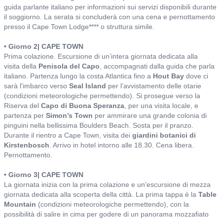
guida parlante italiano per informazioni sui servizi disponibili durante
il soggiorno. La serata si concluderà con una cena e pernottamento
presso il Cape Town Lodge**** o struttura simile.
• Giorno 2| CAPE TOWN
Prima colazione. Escursione di un’intera giornata dedicata alla
visita della
Penisola del Capo
, accompagnati dalla guida che parla
italiano. Partenza lungo la costa Atlantica fino a
Hout Bay
dove ci
sarà l'imbarco verso
Seal Island
per l’avvistamento delle otarie
(condizioni meteorologiche permettendo). Si prosegue verso la
Riserva del
Capo di Buona Speranza
, per una visita locale, e
partenza per
Simon’s Town
per ammirare una grande colonia di
pinguini nella bellissima Boulders Beach. Sosta per il pranzo.
Durante il rientro a Cape Town, visita dei
giardini botanici di
Kirstenbosch
. Arrivo in hotel intorno alle 18.30. Cena libera.
Pernottamento.
• Giorno 3| CAPE TOWN
La giornata inizia con la prima colazione e un'escursione di mezza
giornata dedicata alla scoperta della città. La prima tappa è la
Table
Mountain
(condizioni meteorologiche permettendo), con la
possibilità di salire in cima per godere di un panorama mozzafiato