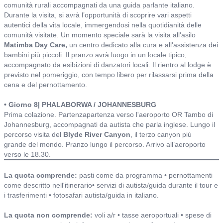
comunità rurali accompagnati da una guida parlante italiano.
Durante la visita, si avrà l’opportunità di scoprire vari aspetti
autentici della vita locale, immergendosi nella quotidianità delle
comunità visitate. Un momento speciale sarà la visita all'asilo
Matimba Day Care,
un centro dedicato alla cura e all'assistenza dei
bambini più piccoli. Il pranzo avrà luogo in un locale tipico,
accompagnato da esibizioni di danzatori locali. Il rientro al lodge è
previsto nel pomeriggio, con tempo libero per rilassarsi prima della
cena e del pernottamento.
• Giorno 8| PHALABORWA / JOHANNESBURG
Prima colazione. Partenzapartenza verso l'aeroporto OR Tambo di
Johannesburg, accompagnati da autista che parla inglese. Lungo il
percorso visita del
Blyde River Canyon
, il terzo canyon più
grande del mondo. Pranzo lungo il percorso. Arrivo all’aeroporto
verso le 18.30.
Include o non include ed alberghi
La quota comprende:
pasti come da programma • pernottamenti
come descritto nell'itinerario• servizi di autista/guida durante il tour e
i trasferimenti • fotosafari autista/guida in italiano.
La quota non comprende:
voli a/r • tasse aeroportuali • spese di