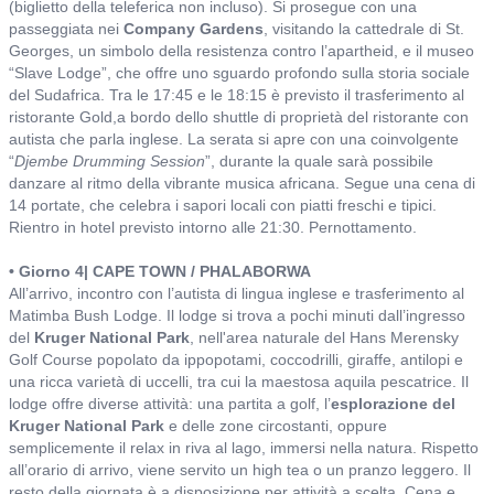
(biglietto della teleferica non incluso). Si prosegue con una
passeggiata nei
Company Gardens
, visitando la cattedrale di St.
Georges, un simbolo della resistenza contro l’apartheid, e il museo
“Slave Lodge”, che offre uno sguardo profondo sulla storia sociale
del Sudafrica. Tra le 17:45 e le 18:15 è previsto il trasferimento al
ristorante Gold,a bordo dello shuttle di proprietà del ristorante con
autista che parla inglese. La serata si apre con una coinvolgente
“
Djembe Drumming Session
”, durante la quale sarà possibile
danzare al ritmo della vibrante musica africana. Segue una cena di
14 portate, che celebra i sapori locali con piatti freschi e tipici.
Rientro in hotel previsto intorno alle 21:30. Pernottamento.
• Giorno 4| CAPE TOWN / PHALABORWA
All’arrivo, incontro con l’autista di lingua inglese e trasferimento al
Matimba Bush Lodge. Il lodge si trova a pochi minuti dall’ingresso
del
Kruger National Park
, nell'area naturale del Hans Merensky
Golf Course popolato da ippopotami, coccodrilli, giraffe, antilopi e
una ricca varietà di uccelli, tra cui la maestosa aquila pescatrice. Il
lodge offre diverse attività: una partita a golf, l’
esplorazione del
Kruger National Park
e delle zone circostanti, oppure
semplicemente il relax in riva al lago, immersi nella natura. Rispetto
all’orario di arrivo, viene servito un high tea o un pranzo leggero. Il
resto della giornata è a disposizione per attività a scelta. Cena e