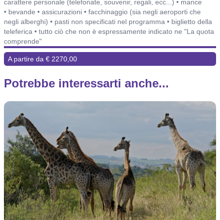
carattere personale (telefonate, souvenir, regali, ecc...) • mance
• bevande • assicurazioni • facchinaggio (sia negli aeroporti che
negli alberghi) • pasti non specificati nel programma • biglietto della
teleferica • tutto ciò che non è espressamente indicato ne "La quota
comprende"
A partire da € 2270,00
Potrebbe interessarti anche...