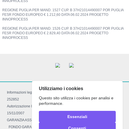
INNOPROCESS
REGIONE PUGLIA PER MAND. 1527 CUP. B 37H21014490007 POR PUGLIA
FESR FONDO EUROPEO € 1.212,60 DATA 06.02.2024 PROGETTO
INNOPROCESS
REGIONE PUGLIA PER MAND. 1526 CUP. B 37H21014490007 POR PUGLIA
FESR FONDO EUROPEO € 2.829,40 DATA 06.02.2024 PROGETTO
INNOPROCESS
Utilizziamo i cookies
Informazioni legali: Registro imprese di Foggia 03521050710 R.E.A FG –
Questo sito utilizza i cookies per analisi e
252852
performance.
Autorizzazione Reg.le decreto 934 del 16.03.2009 con LR. 34 del
15/11/2007
Essenziali
GARANZIA ASSICURATIVA POLIZZA R.C 4318905 Comp. Ass. EUROP
FONDO GARANZIA VACANZE FELICI n° 2457
Consenti