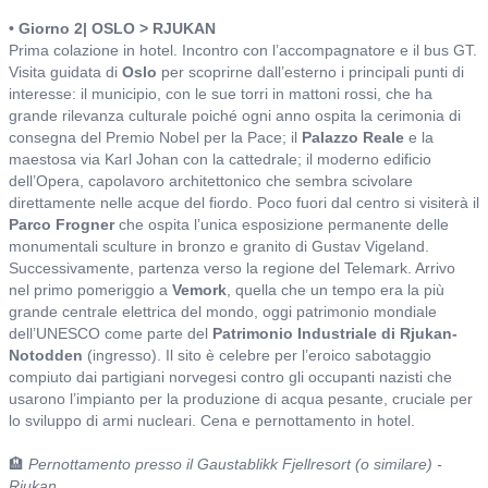
• Giorno 2| OSLO > RJUKAN
Prima colazione in hotel. Incontro con l’accompagnatore e il bus GT.
Visita guidata di
Oslo
per scoprirne dall’esterno i principali punti di
interesse: il municipio, con le sue torri in mattoni rossi, che ha
grande rilevanza culturale poiché ogni anno ospita la cerimonia di
consegna del Premio Nobel per la Pace; il
Palazzo Reale
e la
maestosa via Karl Johan con la cattedrale; il moderno edificio
dell’Opera, capolavoro architettonico che sembra scivolare
direttamente nelle acque del fiordo. Poco fuori dal centro si visiterà il
Parco Frogner
che ospita l’unica esposizione permanente delle
monumentali sculture in bronzo e granito di Gustav Vigeland.
Successivamente, partenza verso la regione del Telemark. Arrivo
nel primo pomeriggio a
Vemork
, quella che un tempo era la più
grande centrale elettrica del mondo, oggi patrimonio mondiale
dell’UNESCO come parte del
Patrimonio Industriale di Rjukan-
Notodden
(ingresso). Il sito è celebre per l’eroico sabotaggio
compiuto dai partigiani norvegesi contro gli occupanti nazisti che
usarono l’impianto per la produzione di acqua pesante, cruciale per
lo sviluppo di armi nucleari. Cena e pernottamento in hotel.
🏨
Pernottamento presso il Gaustablikk Fjellresort (o similare) -
Rjukan