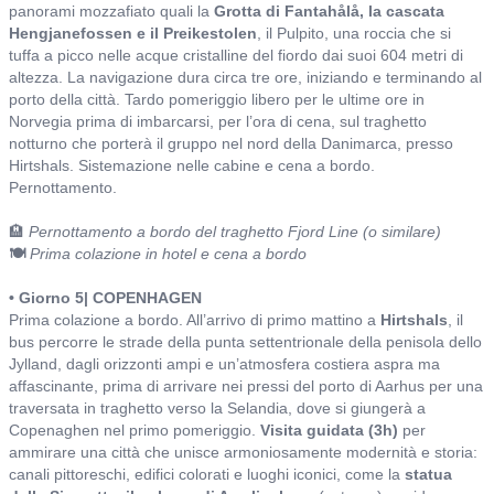
panorami mozzafiato quali la
Grotta di Fantahålå, la cascata
Hengjanefossen e il Preikestolen
, il Pulpito, una roccia che si
tuffa a picco nelle acque cristalline del fiordo dai suoi 604 metri di
altezza. La navigazione dura circa tre ore, iniziando e terminando al
porto della città. Tardo pomeriggio libero per le ultime ore in
Norvegia prima di imbarcarsi, per l’ora di cena, sul traghetto
notturno che porterà il gruppo nel nord della Danimarca, presso
Hirtshals. Sistemazione nelle cabine e cena a bordo.
Pernottamento.
🏨
Pernottamento a bordo del traghetto Fjord Line (o similare)
🍽️
Prima colazione in hotel e cena a bordo
• Giorno 5| COPENHAGEN
Prima colazione a bordo. All’arrivo di primo mattino a
Hirtshals
, il
bus percorre le strade della punta settentrionale della penisola dello
Jylland, dagli orizzonti ampi e un’atmosfera costiera aspra ma
affascinante, prima di arrivare nei pressi del porto di Aarhus per una
traversata in traghetto verso la Selandia, dove si giungerà a
Copenaghen nel primo pomeriggio.
Visita guidata (3h)
per
ammirare una città che unisce armoniosamente modernità e storia:
canali pittoreschi, edifici colorati e luoghi iconici, come la
statua