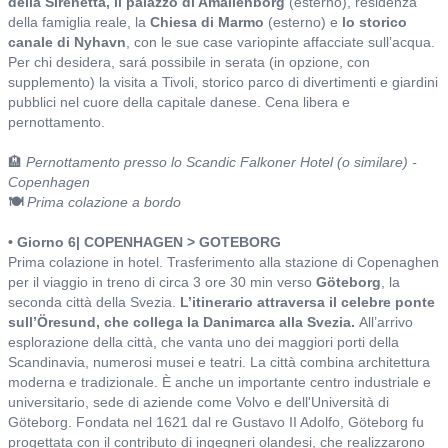
della Sirenetta, il palazzo di Amalienborg
(esterno), residenza
della famiglia reale, la
Chiesa di Marmo
(esterno) e
lo storico
canale di Nyhavn
, con le sue case variopinte affacciate sull’acqua.
Per chi desidera, sará possibile in serata (in opzione, con
supplemento) la visita a Tivoli, storico parco di divertimenti e giardini
pubblici nel cuore della capitale danese. Cena libera e
pernottamento.
🏨
Pernottamento presso lo Scandic Falkoner Hotel (o similare) -
Copenhagen
🍽️
Prima colazione a bordo
• Giorno 6| COPENHAGEN > GOTEBORG
Prima colazione in hotel. Trasferimento alla stazione di Copenaghen
per il viaggio in treno di circa 3 ore 30 min verso
Göteborg
, la
seconda città della Svezia.
L’itinerario attraversa il celebre ponte
sull’Öresund, che collega la Danimarca alla Svezia.
All’arrivo
esplorazione della città, che vanta uno dei maggiori porti della
Scandinavia, numerosi musei e teatri. La città combina architettura
moderna e tradizionale. È anche un importante centro industriale e
universitario, sede di aziende come Volvo e dell'Università di
Göteborg. Fondata nel 1621 dal re Gustavo II Adolfo, Göteborg fu
progettata con il contributo di ingegneri olandesi, che realizzarono