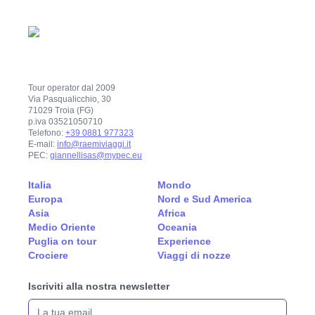
Tour operator dal 2009
Via Pasqualicchio, 30
71029 Troia (FG)
p.iva 03521050710
Telefono:
+39 0881 977323
E-mail:
info@raemiviaggi.it
PEC:
giannellisas@mypec.eu
Italia
Mondo
Europa
Nord e Sud America
Asia
Africa
Medio Oriente
Oceania
Puglia on tour
Experience
Crociere
Viaggi di nozze
Iscriviti alla nostra newsletter
La tua email