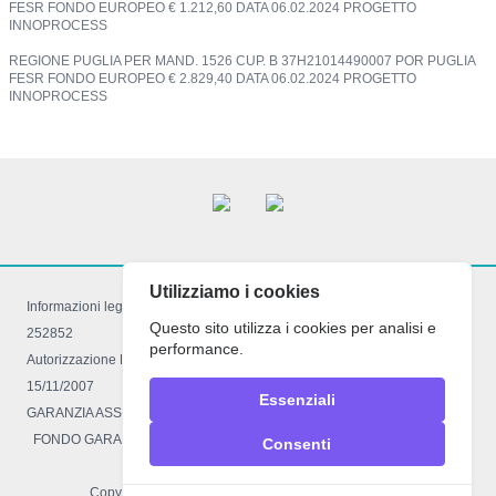
FESR FONDO EUROPEO € 1.212,60 DATA 06.02.2024 PROGETTO
INNOPROCESS
REGIONE PUGLIA PER MAND. 1526 CUP. B 37H21014490007 POR PUGLIA
FESR FONDO EUROPEO € 2.829,40 DATA 06.02.2024 PROGETTO
INNOPROCESS
Utilizziamo i cookies
Informazioni legali: Registro imprese di Foggia 03521050710 R.E.A FG –
Questo sito utilizza i cookies per analisi e
252852
performance.
Autorizzazione Reg.le decreto 934 del 16.03.2009 con LR. 34 del
15/11/2007
Essenziali
GARANZIA ASSICURATIVA POLIZZA R.C 4318905 Comp. Ass. EUROP
FONDO GARANZIA VACANZE FELICI n° 2457
Consenti
Copyright 2026
Raemi Viaggi™
| Tutti i diritti riservati