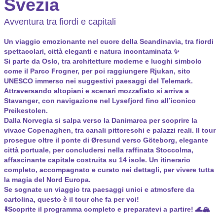
Svezia
Avventura tra fiordi e capitali
Un viaggio emozionante nel cuore della Scandinavia, tra fiordi
spettacolari, città eleganti e natura incontaminata ✨
Si parte da
Oslo
, tra architetture moderne e luoghi simbolo
come il Parco Frogner, per poi raggiungere
Rjukan
, sito
UNESCO immerso nei suggestivi paesaggi del Telemark.
Attraversando altopiani e scenari mozzafiato si arriva a
Stavanger
, con navigazione nel Lysefjord fino all’iconico
Preikestolen.
Dalla Norvegia si salpa verso la Danimarca per scoprire la
vivace
Copenaghen
, tra canali pittoreschi e palazzi reali. Il tour
prosegue oltre il ponte di Øresund verso
Göteborg
, elegante
città portuale, per concludersi nella raffinata
Stoccolma
,
affascinante capitale costruita su 14 isole. Un itinerario
completo, accompagnato e curato nei dettagli, per vivere tutta
la magia del Nord Europa.
Se sognate un viaggio tra paesaggi unici e atmosfere da
cartolina, questo è il tour che fa per voi!
⬇️Scoprite il programma completo e preparatevi a partire! 🌊🏔️