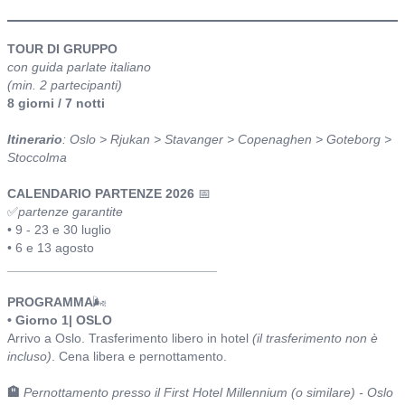
itinerario
TOUR DI GRUPPO
con guida parlate italiano
(min. 2 partecipanti)
8 giorni / 7 notti
Itinerario
: Oslo > Rjukan > Stavanger > Copenaghen > Goteborg >
Stoccolma
CALENDARIO PARTENZE 2026
📅
✅
partenze garantite
• 9 - 23 e 30 luglio
• 6 e 13 agosto
_____________________________
PROGRAMMA
🌬️
• Giorno 1| OSLO
Arrivo a Oslo. Trasferimento libero in hotel
(il trasferimento non è
incluso)
. Cena libera e pernottamento.
🏨
Pernottamento presso il First Hotel Millennium (o similare) - Oslo