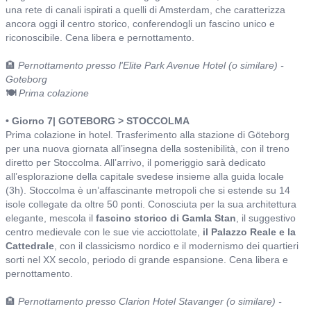
una rete di canali ispirati a quelli di Amsterdam, che caratterizza
ancora oggi il centro storico, conferendogli un fascino unico e
riconoscibile. Cena libera e pernottamento.
🏨
Pernottamento presso l'Elite Park Avenue Hotel (o similare) -
Goteborg
🍽️
Prima colazione
• Giorno 7| GOTEBORG > STOCCOLMA
Prima colazione in hotel. Trasferimento alla stazione di Göteborg
per una nuova giornata all’insegna della sostenibilità, con il treno
diretto per Stoccolma. All’arrivo, il pomeriggio sarà dedicato
all’esplorazione della capitale svedese insieme alla guida locale
(3h). Stoccolma è un’affascinante metropoli che si estende su 14
isole collegate da oltre 50 ponti. Conosciuta per la sua architettura
elegante, mescola il
fascino storico di Gamla Stan
, il suggestivo
centro medievale con le sue vie acciottolate,
il Palazzo Reale e la
Cattedrale
, con il classicismo nordico e il modernismo dei quartieri
sorti nel XX secolo, periodo di grande espansione. Cena libera e
pernottamento.
🏨
Pernottamento presso Clarion Hotel Stavanger (o similare) -