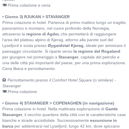
🍽️
Prima colazione e cena
• Giorno 3| RJUKAN > STAVANGER
Prima colazione in hotel. Partenza di primo mattino lungo un tragitto
panoramico e montano, nel cuore profondo della Norvegia,
attraverso la
regione di Agder,
che permetterà di raggiungere
l’area del plateau alpino di Kjerag, attorno alla parete sud del
Lysefjord e sosta presso
Øygardstøl Kjerag
, ideale per ammirare il
paesaggio circostante. Si riparte verso
la regione del Rogaland
per giungere nel pomeriggio a
Stavanger
, capitale del petrolio e
una delle città più importanti del paese, per una prima esplorazione.
Cena libera e pernottamento.
🏨
Pernottamento presso il Comfort Hotel Square (o similare) -
Stavanger
🍽️
Prima colazione
• Giorno 4| STAVANGER > COPENAGHEN (in navigazione)
Prima colazione in hotel. Nella mattinata esplorazione di
Gamle
Stavanger
, il vecchio quartiere della città con le caratteristiche case
bianche e strade acciottolate. Successivamente
escursione in
barca
per addentrarsi nel Lysefjord, lungo 42 km, dove spiccano