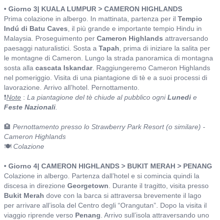
• Giorno 3| KUALA LUMPUR > CAMERON HIGHLANDS
Prima colazione in albergo. In mattinata, partenza per il
Tempio
Indú di Batu Caves
, il più grande e importante tempio Hindu in
Malaysia. Proseguimento per
Cameron Highlands
attraversando
paesaggi naturalistici. Sosta a
Tapah
, prima di iniziare la salita per
le montagne di Cameron. Lungo la strada panoramica di montagna
sosta alla
cascata Iskandar
. Raggiungeremo Cameron Highlands
nel pomeriggio. Visita di una piantagione di tè e a suoi processi di
lavorazione. Arrivo all’hotel. Pernottamento.
❗
Note
:
La piantagione del tè chiude al pubblico ogni
Lunedi
e
Feste Nazionali
.
🏨
Pernottamento presso lo Strawberry Park Resort (o similare) -
Cameron Highlands
🍽️
Colazione
• Giorno 4| CAMERON HIGHLANDS > BUKIT MERAH > PENANG
Colazione in albergo. Partenza dall’hotel e si comincia quindi la
discesa in direzione
Georgetown
. Durante il tragitto, visita presso
Bukit Merah
dove con la barca si attraversa brevemente il lago
per arrivare all’isola del Centro degli “Orangutan”. Dopo la visita il
viaggio riprende verso
Penang
. Arrivo sull’isola attraversando uno