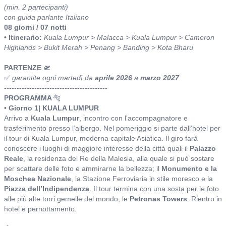
(min. 2 partecipanti)
con guida parlante Italiano
08 giorni / 07 notti
• Itinerario:
Kuala Lumpur > Malacca > Kuala Lumpur > Cameron
Highlands > Bukit Merah > Penang > Banding > Kota Bharu
PARTENZE 🛫
✅
garantite ogni martedì da
aprile 2026
a
marzo 2027
-----------------------------------------
PROGRAMMA
🐅
•
Giorno 1| KUALA LUMPUR
Arrivo a
Kuala Lumpur
, incontro con l'accompagnatore e
trasferimento presso l’albergo. Nel pomeriggio si parte dall’hotel per
il tour di Kuala Lumpur, moderna capitale Asiatica. Il giro farà
conoscere i luoghi di maggiore interesse della città quali il
Palazzo
Reale
, la residenza del Re della Malesia, alla quale si può sostare
per scattare delle foto e ammirarne la bellezza; il
Monumento e la
Moschea Nazionale
, la Stazione Ferroviaria in stile moresco e la
Piazza dell’Indipendenza
. Il tour termina con una sosta per le foto
alle più alte torri gemelle del mondo, le
Petronas Towers
. Rientro in
hotel e pernottamento.