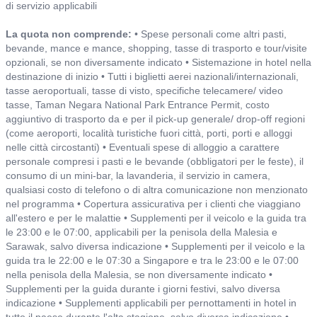
di servizio applicabili
La quota non comprende:
• Spese personali come altri pasti,
bevande, mance e mance, shopping, tasse di trasporto e tour/visite
opzionali, se non diversamente indicato • Sistemazione in hotel nella
destinazione di inizio • Tutti i biglietti aerei nazionali/internazionali,
tasse aeroportuali, tasse di visto, specifiche telecamere/ video
tasse, Taman Negara National Park Entrance Permit, costo
aggiuntivo di trasporto da e per il pick-up generale/ drop-off regioni
(come aeroporti, località turistiche fuori città, porti, porti e alloggi
nelle città circostanti) • Eventuali spese di alloggio a carattere
personale compresi i pasti e le bevande (obbligatori per le feste), il
consumo di un mini-bar, la lavanderia, il servizio in camera,
qualsiasi costo di telefono o di altra comunicazione non menzionato
nel programma • Copertura assicurativa per i clienti che viaggiano
all'estero e per le malattie • Supplementi per il veicolo e la guida tra
le 23:00 e le 07:00, applicabili per la penisola della Malesia e
Sarawak, salvo diversa indicazione • Supplementi per il veicolo e la
guida tra le 22:00 e le 07:30 a Singapore e tra le 23:00 e le 07:00
nella penisola della Malesia, se non diversamente indicato •
Supplementi per la guida durante i giorni festivi, salvo diversa
indicazione • Supplementi applicabili per pernottamenti in hotel in
tutto il paese durante l'alta stagione, salvo diversa indicazione •