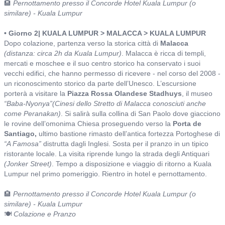
🏨
Pernottamento presso il Concorde Hotel Kuala Lumpur (o
similare) - Kuala Lumpur
• Giorno 2| KUALA LUMPUR > MALACCA > KUALA LUMPUR
Dopo colazione, partenza verso la storica città di
Malacca
(distanza: circa 2h da Kuala Lumpur)
. Malacca è ricca di templi,
mercati e moschee e il suo centro storico ha conservato i suoi
vecchi edifici, che hanno permesso di ricevere - nel corso del 2008 -
un riconoscimento storico da parte dell’Unesco. L’escursione
porterà a visitare la
Piazza Rossa Olandese Stadhuys
, il museo
“Baba-Nyonya”(Cinesi dello Stretto di Malacca conosciuti anche
come Peranakan)
. Si salirà sulla collina di San Paolo dove giacciono
le rovine dell’omonima Chiesa proseguendo verso la
Porta de
Santiago,
ultimo bastione rimasto dell’antica fortezza Portoghese di
“A Famosa”
distrutta dagli Inglesi. Sosta per il pranzo in un tipico
ristorante locale. La visita riprende lungo la strada degli Antiquari
(Jonker Street)
. Tempo a disposizione e viaggio di ritorno a Kuala
Lumpur nel primo pomeriggio. Rientro in hotel e pernottamento.
🏨
Pernottamento presso il Concorde Hotel Kuala Lumpur (o
similare) - Kuala Lumpur
🍽️
Colazione e Pranzo