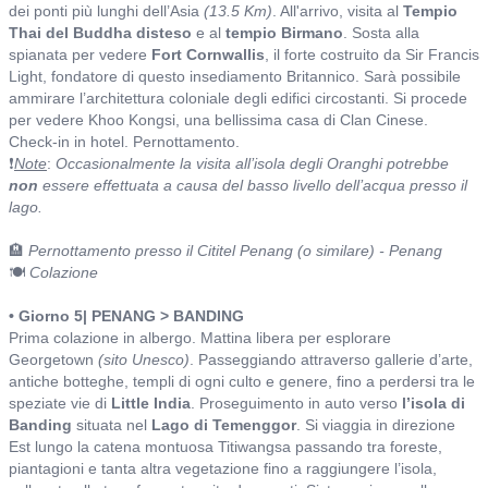
dei ponti più lunghi dell’Asia
(13.5 Km)
. All'arrivo, visita al
Tempio
Thai del Buddha disteso
e al
tempio Birmano
. Sosta alla
spianata per vedere
Fort Cornwallis
, il forte costruito da Sir Francis
Light, fondatore di questo insediamento Britannico. Sarà possibile
ammirare l’architettura coloniale degli edifici circostanti. Si procede
per vedere Khoo Kongsi, una bellissima casa di Clan Cinese.
Check-in in hotel. Pernottamento.
❗
Note
:
Occasionalmente la visita all’isola degli Oranghi potrebbe
non
essere effettuata a causa del basso livello dell’acqua presso il
lago.
🏨
Pernottamento presso il Cititel Penang (o similare) - Penang
🍽️
Colazione
• Giorno 5| PENANG > BANDING
Prima colazione in albergo. Mattina libera per esplorare
Georgetown
(sito Unesco)
. Passeggiando attraverso gallerie d’arte,
antiche botteghe, templi di ogni culto e genere, fino a perdersi tra le
speziate vie di
Little India
. Proseguimento in auto verso
l’isola di
Banding
situata nel
Lago di Temenggor
. Si viaggia in direzione
Est lungo la catena montuosa Titiwangsa passando tra foreste,
piantagioni e tanta altra vegetazione fino a raggiungere l’isola,