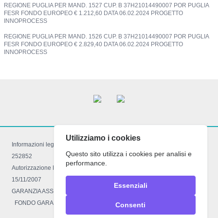
REGIONE PUGLIA PER MAND. 1527 CUP. B 37H21014490007 POR PUGLIA
FESR FONDO EUROPEO € 1.212,60 DATA 06.02.2024 PROGETTO
INNOPROCESS
REGIONE PUGLIA PER MAND. 1526 CUP. B 37H21014490007 POR PUGLIA
FESR FONDO EUROPEO € 2.829,40 DATA 06.02.2024 PROGETTO
INNOPROCESS
Utilizziamo i cookies
Informazioni legali: Registro imprese di Foggia 03521050710 R.E.A FG –
Questo sito utilizza i cookies per analisi e
252852
performance.
Autorizzazione Reg.le decreto 934 del 16.03.2009 con LR. 34 del
15/11/2007
Essenziali
GARANZIA ASSICURATIVA POLIZZA R.C 4318905 Comp. Ass. EUROP
FONDO GARANZIA VACANZE FELICI n° 2457
Consenti