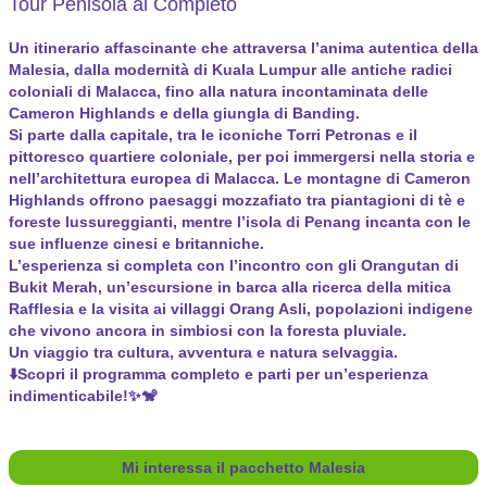
Tour Penisola al Completo
Un itinerario affascinante che attraversa l’anima autentica della
Malesia, dalla modernità di Kuala Lumpur alle antiche radici
coloniali di Malacca, fino alla natura incontaminata delle
Cameron Highlands e della giungla di Banding.
Si parte dalla capitale, tra le iconiche Torri Petronas e il
pittoresco quartiere coloniale, per poi immergersi nella storia e
nell’architettura europea di Malacca. Le montagne di Cameron
Highlands offrono paesaggi mozzafiato tra piantagioni di tè e
foreste lussureggianti, mentre l’isola di Penang incanta con le
sue influenze cinesi e britanniche.
L’esperienza si completa con l’incontro con gli Orangutan di
Bukit Merah, un’escursione in barca alla ricerca della mitica
Rafflesia e la visita ai villaggi Orang Asli, popolazioni indigene
che vivono ancora in simbiosi con la foresta pluviale.
Un viaggio tra cultura, avventura e natura selvaggia.
⬇️Scopri il programma completo e parti per un’esperienza
indimenticabile!✨🐒
Mi interessa il pacchetto Malesia