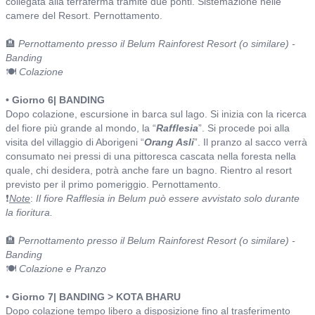
collegata alla terraferma tramite due ponti. Sistemazione nelle
camere del Resort. Pernottamento.
🏨
Pernottamento presso il Belum Rainforest Resort (o similare) -
Banding
🍽️
Colazione
• Giorno 6| BANDING
Dopo colazione, escursione in barca sul lago. Si inizia con la ricerca
del fiore più grande al mondo, la “
Rafflesia
”. Si procede poi alla
visita del villaggio di Aborigeni “
Orang Asli
”. Il pranzo al sacco verrà
consumato nei pressi di una pittoresca cascata nella foresta nella
quale, chi desidera, potrà anche fare un bagno. Rientro al resort
previsto per il primo pomeriggio. Pernottamento.
❗
Note
:
Il fiore Rafflesia in Belum può essere avvistato solo durante
la fioritura.
🏨
Pernottamento presso il Belum Rainforest Resort (o similare) -
Banding
🍽️
Colazione e Pranzo
• Giorno 7| BANDING > KOTA BHARU
Dopo colazione tempo libero a disposizione fino al trasferimento