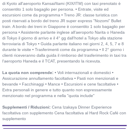
di Kyoto all'aeroporto Kansai/Itami (KIX/ITM) con taxi prenotato è
consentito 1 solo bagaglio per persona. • Entrate, visite ed
escursioni come da programma • Treno JR: classe turistica con
posti riservati a bordo del treno JR super express "Nozomi" Bullet
train. A bordo dei treni in Giappone è consentito 1 solo bagaglio per
persona • Assistente parlante inglese all'aeroporto Narita o Haneda
di Tokyo il giorno di arrivo e il 4° gg dall’hotel a Tokyo alla stazione
ferroviaria di Tokyo • Guida parlante italiano nei giorni 2, 4, 5, 7 e 8
durante le visite • Trasferimenti come da programma • Il 2° giorno i
clienti riceveranno dalla guida il rimborso del trasferimento in taxi tra
l'aeroporto Haneda e il TCAT, presentando la ricevuta.
La quota non comprende:
• Voli internazionali e domestici •
Assicurazione annullamento facoltativa • Pasti non menzionati e
bevande • Facchinaggi • Mance • Escursioni e cene facoltative •
Extra personali in genere e tutto quanto non espressamente
menzionato nel programma e nella "quota include"
Supplementi / Riduzioni:
Cena Izakaya Dinner Experience
facoltativa con supplemento Cena facoltativa al Hard Rock Café con
supplemento