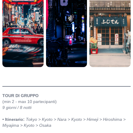
itinerario
TOUR DI GRUPPO
(min 2 - max 10 partecipanti)
9 giorni / 8 notti
• Itinerario:
Tokyo > Kyoto > Nara > Kyoto > Himeji > Hiroshima >
Miyajima > Kyoto > Osaka
_____________________________