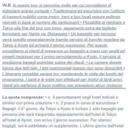
❗
N.B.
In questo tour si cammina molto per cui consigliamo di
indossare scarpe comode • Trasferimenti ed escursioni con l'utilizzo
di trasporti pubblici come metro, treni e bus locali oppure pullman
riservati in base al numero dei partecipanti • Possibilità di rientrare a
Tokyo alla fine del tour con treno, pagamento extra del biglietto
ferroviario per Narita via Shinagawa • Un bagaglio per persona
verrà spedito separatamente tramite servizio di transfer regolare da
Tokyo a Kyoto ed arriverà il giorno successivo. Per questo,
consigliamo ai clienti di preparare un bagaglio a mano con vestiti ed
oggetti necessari per il primo pernottamento a Kyoto. Il servizio di
spedizione bagagli potrebbe subire dei ritardi. • Le camere doppie
hanno due letti twin. I letti matrimoniali spesso non sono disponibili •
L'itinerario potrebbe variare pur mantenendo le visite dei luoghi del
programma. I pasti e le visite non effettuati per motivi di tardi arrivi,
ritardi e/o partenze di buon mattino non prevedono alcun rimborso
Include o non include ed alberghi
La quota comprende:
• n. 8 pernottamenti negli hotel indicati o
similari con prima colazione • n. 2 pranzi in corso di escursione •
Bagagli: il 4° giorno, da Tokyo a Kyoto è incluso 1 solo bagaglio per
persona che sarà trasportato separatamente dall'hotel di Tokyo
all'hotel di Kyoto, con arrivo il giorno successivo. Per ulteriori
bagagli, verrà addebitato un supplemento. L'ultimo giorno dall'hotel