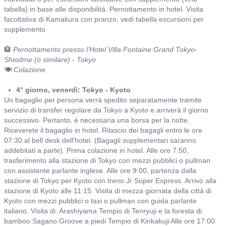
tabella) in base alle disponibilità. Pernottamento in hotel. Visita
facoltativa di Kamakura con pranzo, vedi tabella escursioni per
supplemento
🏨
Pernottamento presso l'Hotel Villa Fontaine Grand Tokyo-
Shiodme (o similare) - Tokyo
🍽️
Colazione
4° giorno, venerdì: Tokyo - Kyoto
Un bagaglio per persona verrà spedito separatamente tramite
servizio di transfer regolare da Tokyo a Kyoto e arriverà il giorno
successivo. Pertanto, è necessaria una borsa per la notte.
Riceverete il bagaglio in hotel. Rilascio dei bagagli entro le ore
07:30 al bell desk dell’hotel. (Bagagli supplementari saranno
addebitati a parte). Prima colazione in hotel. Alle ore 7:50,
trasferimento alla stazione di Tokyo con mezzi pubblici o pullman
con assistente parlante inglese. Alle ore 9:00, partenza dalla
stazione di Tokyo per Kyoto con treno Jr Super Express. Arrivo alla
stazione di Kyoto alle 11:15. Visita di mezza giornata della città di
Kyoto con mezzi pubblici o taxi o pullman con guida parlante
italiano. Visita di: Arashiyama Tempio di Tenryuji e la foresta di
bamboo Sagano Groove a piedi Tempio di Kinkakuji Alle ore 17:00