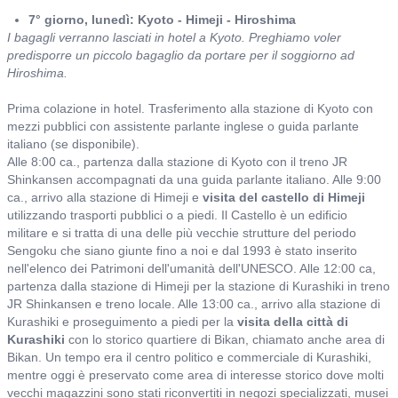
7° giorno, lunedì: Kyoto - Himeji - Hiroshima
I bagagli verranno lasciati in hotel a Kyoto. Preghiamo voler
predisporre un piccolo bagaglio da portare per il soggiorno ad
Hiroshima.
Prima colazione in hotel. Trasferimento alla stazione di Kyoto con
mezzi pubblici con assistente parlante inglese o guida parlante
italiano (se disponibile).
Alle 8:00 ca., partenza dalla stazione di Kyoto con il treno JR
Shinkansen accompagnati da una guida parlante italiano. Alle 9:00
ca., arrivo alla stazione di Himeji e
visita del castello di Himeji
utilizzando trasporti pubblici o a piedi. Il Castello è un edificio
militare e si tratta di una delle più vecchie strutture del periodo
Sengoku che siano giunte fino a noi e dal 1993 è stato inserito
nell'elenco dei Patrimoni dell'umanità dell'UNESCO. Alle 12:00 ca,
partenza dalla stazione di Himeji per la stazione di Kurashiki in treno
JR Shinkansen e treno locale. Alle 13:00 ca., arrivo alla stazione di
Kurashiki e proseguimento a piedi per la
visita della città di
Kurashiki
con lo storico quartiere di Bikan, chiamato anche area di
Bikan. Un tempo era il centro politico e commerciale di Kurashiki,
mentre oggi è preservato come area di interesse storico dove molti
vecchi magazzini sono stati riconvertiti in negozi specializzati, musei