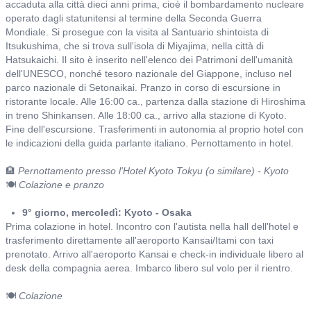
accaduta alla città dieci anni prima, cioè il bombardamento nucleare
operato dagli statunitensi al termine della Seconda Guerra
Mondiale. Si prosegue con la visita al Santuario shintoista di
Itsukushima, che si trova sull'isola di Miyajima, nella città di
Hatsukaichi. Il sito è inserito nell'elenco dei Patrimoni dell'umanità
dell'UNESCO, nonché tesoro nazionale del Giappone, incluso nel
parco nazionale di Setonaikai. Pranzo in corso di escursione in
ristorante locale. Alle 16:00 ca., partenza dalla stazione di Hiroshima
in treno Shinkansen. Alle 18:00 ca., arrivo alla stazione di Kyoto.
Fine dell'escursione. Trasferimenti in autonomia al proprio hotel con
le indicazioni della guida parlante italiano. Pernottamento in hotel.
🏨
Pernottamento presso l'Hotel Kyoto Tokyu (o similare) - Kyoto
🍽️
Colazione e pranzo
9° giorno, mercoledì: Kyoto - Osaka
Prima colazione in hotel. Incontro con l'autista nella hall dell'hotel e
trasferimento direttamente all'aeroporto Kansai/Itami con taxi
prenotato. Arrivo all'aeroporto Kansai e check-in individuale libero al
desk della compagnia aerea. Imbarco libero sul volo per il rientro.
🍽️
Colazione