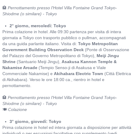
🏨
Pernottamento presso l'Hotel Villa Fontaine Grand Tokyo-
Shiodme (o similare) - Tokyo
2° giorno, mercoledì: Tokyo
Prima colazione in hotel. Alle 09:30 partenza per visita di intera
giornata a Tokyo con trasporto pubblico o pullman, accompagnati
da una guida parlante italiano. Visita di:
Tokyo Metropolitan
Government Building Observation Deck
(Ponte di Osservazione
del Palazzo del Governo Metropolitano di Tokyo),
Meiji Jingu
Shrine
(Santuario Meiji Jingu),
Asakusa Kannon Temple &
Nakamise Arcade
(Tempio Senso-ji di Asakusa e Viale
Commerciale Nakamise) e
Akihabara Electric Town
(Città Elettrica
di Akihabara). Verso le ore 18:00 ca., rientro in hotel e
pernottamento.
🏨
Pernottamento presso l'Hotel Villa Fontaine Grand Tokyo-
Shiodme (o similare) - Tokyo
🍽️
Colazione
3° giorno, giovedì: Tokyo
Prima colazione in hotel ed intera giornata a disposizione per attività
individuali o per escursioni facoltative con supplemento (vedi