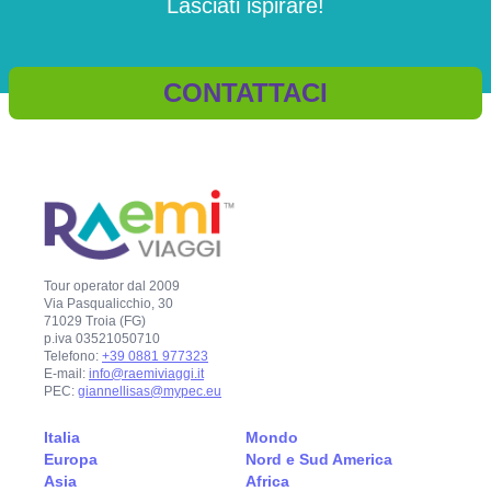
Lasciati ispirare!
CONTATTACI
Tour operator dal 2009
Via Pasqualicchio, 30
71029 Troia (FG)
p.iva 03521050710
Telefono:
+39 0881 977323
E-mail:
info@raemiviaggi.it
PEC:
giannellisas@mypec.eu
Italia
Mondo
Europa
Nord e Sud America
Asia
Africa