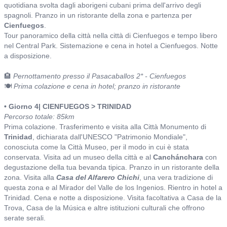
quotidiana svolta dagli aborigeni cubani prima dell'arrivo degli
spagnoli. Pranzo in un ristorante della zona e partenza per
Cienfuegos
.
Tour panoramico della città nella città di Cienfuegos e tempo libero
nel Central Park. Sistemazione e cena in hotel a Cienfuegos. Notte
a disposizione.
🏨
Pernottamento presso il Pasacaballos 2* - Cienfuegos
🍽️
Prima colazione e cena in hotel; pranzo in ristorante
• Giorno 4| CIENFUEGOS > TRINIDAD
Percorso totale: 85km
Prima colazione. Trasferimento e visita alla Città Monumento di
Trinidad
, dichiarata dall'UNESCO "Patrimonio Mondiale",
conosciuta come la Città Museo, per il modo in cui è stata
conservata. Visita ad un museo della città e al
Canchánchara
con
degustazione della tua bevanda tipica. Pranzo in un ristorante della
zona. Visita alla
Casa del Alfarero Chichi
, una vera tradizione di
questa zona e al Mirador del Valle de los Ingenios. Rientro in hotel a
Trinidad. Cena e notte a disposizione. Visita facoltativa a Casa de la
Trova, Casa de la Música e altre istituzioni culturali che offrono
serate serali.