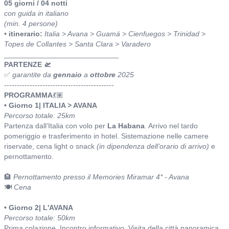
05 giorni / 04 notti
con guida in italiano
(min. 4 persone)
•
itinerario:
Italia > Avana > Guamá > Cienfuegos > Trinidad >
Topes de Collantes > Santa Clara > Varadero
____________________________
PARTENZE 🛫
✅
garantite da
gennaio
a
ottobre
2025
-------------------------------------------
PROGRAMMA
💃🏽
• Giorno 1| ITALIA > AVANA
Percorso totale: 25km
Partenza dall’Italia con volo per
La Habana
. Arrivo nel tardo
pomeriggio e trasferimento in hotel. Sistemazione nelle camere
riservate, cena light o snack
(in dipendenza dell’orario di arrivo)
e
pernottamento.
🏨
Pernottamento presso il Memories Miramar 4* - Avana
🍽️
Cena
• Giorno 2| L'AVANA
Percorso totale: 50km
Prima colazione. Incontro informativo. Visita della città panoramica