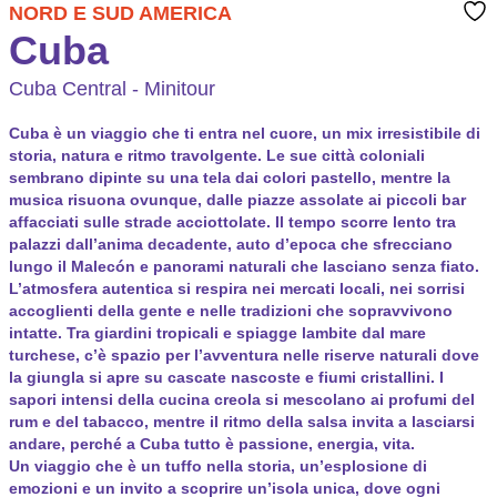
NORD E SUD AMERICA
Cuba
Cuba Central - Minitour
Cuba è un viaggio che ti entra nel cuore, un mix irresistibile di
storia, natura e ritmo travolgente. Le sue città coloniali
sembrano dipinte su una tela dai colori pastello, mentre la
musica risuona ovunque, dalle piazze assolate ai piccoli bar
affacciati sulle strade acciottolate. Il tempo scorre lento tra
palazzi dall’anima decadente, auto d’epoca che sfrecciano
lungo il Malecón e panorami naturali che lasciano senza fiato.
L’atmosfera autentica si respira nei mercati locali, nei sorrisi
accoglienti della gente e nelle tradizioni che sopravvivono
intatte. Tra giardini tropicali e spiagge lambite dal mare
turchese, c’è spazio per l’avventura nelle riserve naturali dove
la giungla si apre su cascate nascoste e fiumi cristallini. I
sapori intensi della cucina creola si mescolano ai profumi del
rum e del tabacco, mentre il ritmo della salsa invita a lasciarsi
andare, perché a Cuba tutto è passione, energia, vita.
Un viaggio che è un tuffo nella storia, un’esplosione di
emozioni e un invito a scoprire un’isola unica, dove ogni