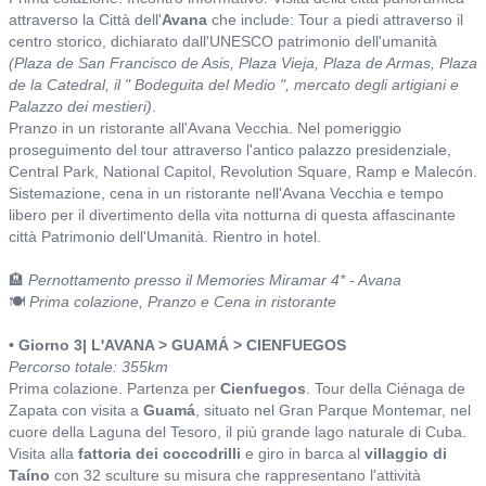
attraverso la Città dell'
Avana
che include: Tour a piedi attraverso il
centro storico, dichiarato dall'UNESCO patrimonio dell'umanità
(Plaza de San Francisco de Asis, Plaza Vieja, Plaza de Armas, Plaza
de la Catedral, il " Bodeguita del Medio ", mercato degli artigiani e
Palazzo dei mestieri)
.
Pranzo in un ristorante all'Avana Vecchia. Nel pomeriggio
proseguimento del tour attraverso l'antico palazzo presidenziale,
Central Park, National Capitol, Revolution Square, Ramp e Malecón.
Sistemazione, cena in un ristorante nell'Avana Vecchia e tempo
libero per il divertimento della vita notturna di questa affascinante
città Patrimonio dell'Umanità. Rientro in hotel.
🏨
Pernottamento presso il Memories Miramar 4* - Avana
🍽️
Prima colazione, Pranzo e Cena in ristorante
• Giorno 3| L'AVANA > GUAMÁ > CIENFUEGOS
Percorso totale: 355km
Prima colazione. Partenza per
Cienfuegos
. Tour della Ciénaga de
Zapata con visita a
Guamá
, situato nel Gran Parque Montemar, nel
cuore della Laguna del Tesoro, il più grande lago naturale di Cuba.
Visita alla
fattoria dei coccodrilli
e giro in barca al
villaggio di
Taíno
con 32 sculture su misura che rappresentano l'attività