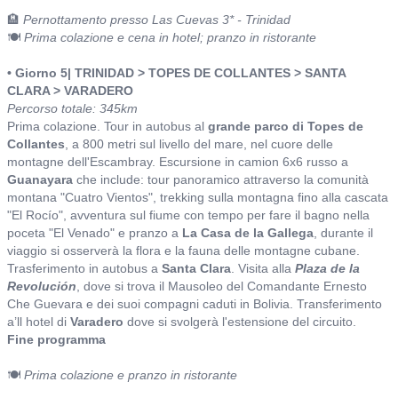
🏨
Pernottamento presso Las Cuevas 3* - Trinidad
🍽️
Prima colazione e cena in hotel; pranzo in ristorante
• Giorno 5| TRINIDAD > TOPES DE COLLANTES
> SANTA
CLARA > VARADERO
Percorso totale: 345km
Prima colazione. Tour in autobus al
grande parco di Topes de
Collantes
, a 800 metri sul livello del mare, nel cuore delle
montagne dell'Escambray. Escursione in camion 6x6 russo a
Guanayara
che include: tour panoramico attraverso la comunità
montana "Cuatro Vientos", trekking sulla montagna fino alla cascata
"El Rocío", avventura sul fiume con tempo per fare il bagno nella
poceta "El Venado" e pranzo a
La Casa de la Gallega
, durante il
viaggio si osserverà la flora e la fauna delle montagne cubane.
Trasferimento in autobus a
Santa Clara
. Visita alla
Plaza de la
Revolución
, dove si trova il Mausoleo del Comandante Ernesto
Che Guevara e dei suoi compagni caduti in Bolivia. Transferimento
a’ll hotel di
Varadero
dove si svolgerà l'estensione del circuito.
Fine programma
🍽️
Prima colazione e pranzo in ristorante